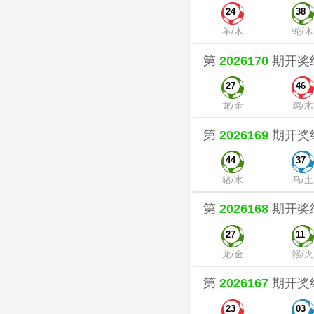
24
38
羊/木
蛇/木
第
2026170
期开奖
27
46
龙/金
鸡/木
第
2026169
期开奖
44
37
猪/水
马/土
第
2026168
期开奖
27
11
龙/金
猴/火
第
2026167
期开奖
23
03