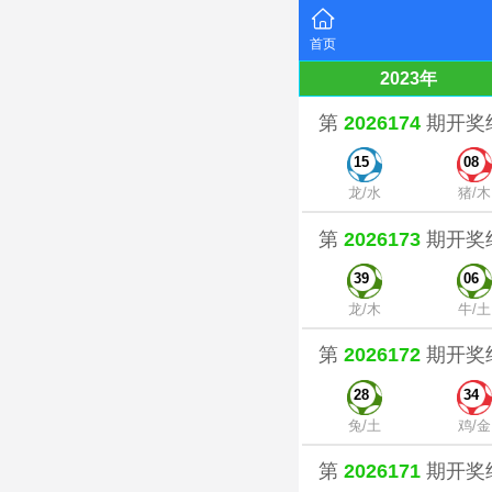
首页
2023年
第
2026174
期开奖
15
08
龙/水
猪/木
第
2026173
期开奖
39
06
龙/木
牛/土
第
2026172
期开奖
28
34
兔/土
鸡/金
第
2026171
期开奖