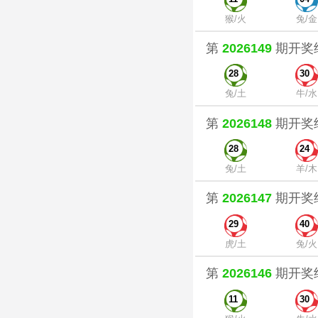
猴/火
兔/金
第
2026149
期开奖
28
30
兔/土
牛/水
第
2026148
期开奖
28
24
兔/土
羊/木
第
2026147
期开奖
29
40
虎/土
兔/火
第
2026146
期开奖
11
30