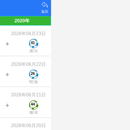
返回
2020年
2026年06月23日
+
41
虎/火
2026年06月22日
+
26
蛇/金
2026年06月21日
+
44
猪/水
2026年06月20日