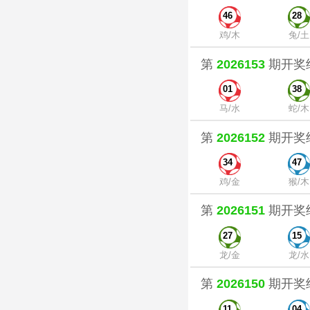
46
28
鸡/木
兔/土
第
2026153
期开奖
01
38
马/水
蛇/木
第
2026152
期开奖
34
47
鸡/金
猴/木
第
2026151
期开奖
27
15
龙/金
龙/水
第
2026150
期开奖
11
04