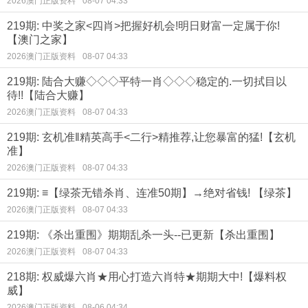
2026澳门正版资料
08-07 04:33
219期: 中奖之家<四肖>把握好机会!明日财富一定属于你!
【澳门之家】
2026澳门正版资料
08-07 04:33
219期: 陆合大赚◇◇◇平特一肖◇◇◇稳定的.一切拭目以
待!!【陆合大赚】
2026澳门正版资料
08-07 04:33
219期: 玄机准‖精英高手<二行>精推荐,让您暴富的猛!【玄机
准】
2026澳门正版资料
08-07 04:33
219期: ≡【绿茶无错杀肖、连准50期】→绝对省钱! 【绿茶】
2026澳门正版资料
08-07 04:33
219期: 《杀出重围》期期乱杀一头--已更新【杀出重围】
2026澳门正版资料
08-07 04:33
218期: 权威爆六肖★用心打造六肖特★期期大中!【爆料权
威】
2026澳门正版资料
08-06 04:34