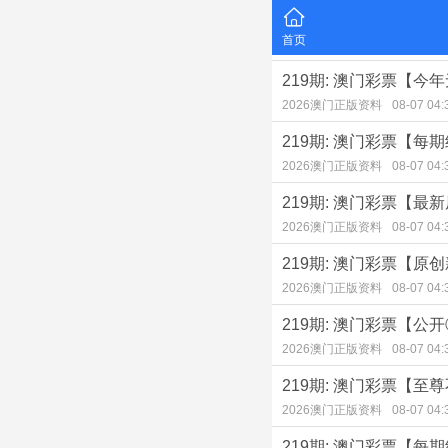
首页
219期: 澳门彩票【
2026澳门正版资料
08-07 04:
219期: 澳门彩票【
2026澳门正版资料
08-07 04:
219期: 澳门彩票【
2026澳门正版资料
08-07 04:
219期: 澳门彩票【
2026澳门正版资料
08-07 04:
219期: 澳门彩票【
2026澳门正版资料
08-07 04:
219期: 澳门彩票【
2026澳门正版资料
08-07 04:
219期: 澳门彩票【