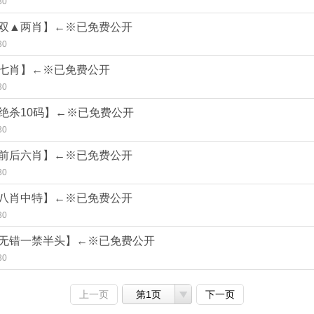
30
新单双▲两肖】←※已免费公开
30
精选七肖】←※已免费公开
30
期绝杀10码】←※已免费公开
30
精准前后六肖】←※已免费公开
30
公开八肖中特】←※已免费公开
30
今年无错一禁半头】←※已免费公开
30
上一页
第1页
下一页