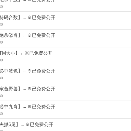
30
公开特码合数】←※已免费公开
30
白姐绝杀②肖】←※已免费公开
30
公开TM大小】←※已免费公开
30
公开必中波色】←※已免费公开
30
必中家畜野兽】←※已免费公开
30
经典必中九肖】←※已免费公开
30
真功夫抓6尾】←※已免费公开